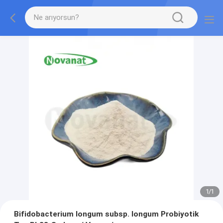
1
/
1
Bifidobacterium longum subsp. longum Probiyotik