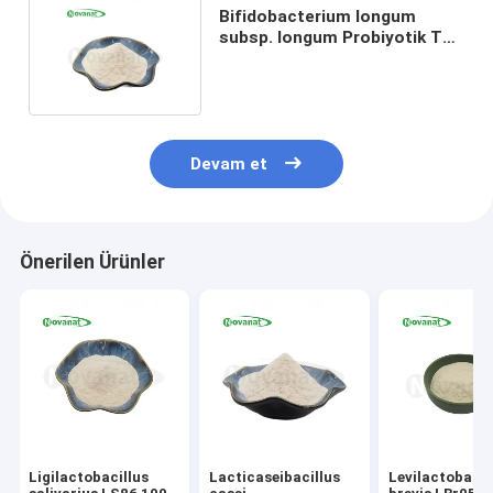
Bifidobacterium longum
subsp. longum Probiyotik Toz
BL88-Sadece / Vegan /
Devam et
Önerilen Ürünler
Ligilactobacillus
Lacticaseibacillus
Levilactobacil