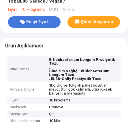
Toz BL88-Sadece / Vegan /
Fiyat：10 kilograms
MOQ：10 kilo
En iyi fiyat
Şimdi başvurun
Ürün Açıklaması
Bifidobacterium Longum Probiyotik
Tozu
,
Vurgulamak
Sindirim Sağlığı Bifidobacterium
Longum Tozu
,
BL88-Onlly Probiyotik Tozu
1kg,5kg ve 10kg'lık paket boyutları
Ambalaj bilgileri
mevcuttur; çok katmanlı, ultra yüksek
bariyerli, ısıyla yapıştır
Fiyat
10 kilograms
Marka adı
Pronova
Menşe yeri
Çin
Min sipariş miktarı
10 kilo