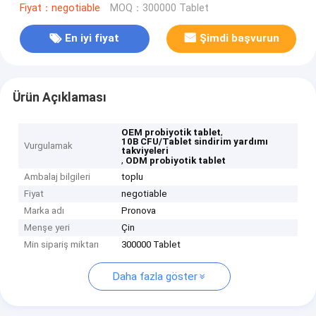
Fiyat：negotiable
MOQ：300000 Tablet
En iyi fiyat
Şimdi başvurun
Ürün Açıklaması
,
OEM probiyotik tablet
10B CFU/Tablet sindirim yardımı
Vurgulamak
takviyeleri
,
ODM probiyotik tablet
Ambalaj bilgileri
toplu
Fiyat
negotiable
Marka adı
Pronova
Menşe yeri
Çin
Min sipariş miktarı
300000 Tablet
Daha fazla göster