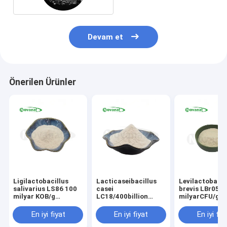
Devam et
Önerilen Ürünler
Ligilactobacillus
Lacticaseibacillus
Levilactobacil
salivarius LS86 100
casei
brevis LBr05 3
milyar KOB/g
LC18/400billion
milyarCFU/g
Probiyotik Toz
CFU/g/Vegan/Alerjensiz/Glutensiz/Süts
Probiyotik toz
Vegan/ Alerjen
Alerjensiz /
En iyi fiyat
En iyi fiyat
En iyi fiy
İçermez / Glutensiz /
Glutensiz / Sü
Süt Ürünü İçermez