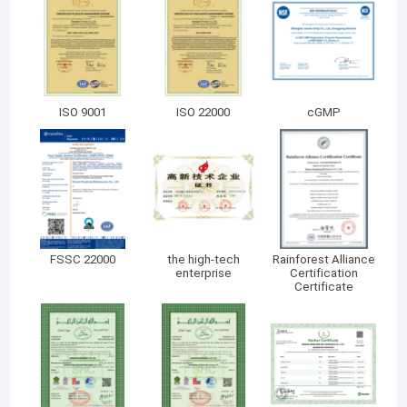
ISO 9001
ISO 22000
cGMP
FSSC 22000
the high-tech
Rainforest Alliance
enterprise
Certification
Certificate