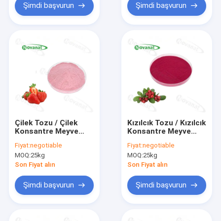
Şimdi başvurun
Şimdi başvurun
Çilek Tozu / Çilek
Kızılcık Tozu / Kızılcık
Konsantre Meyve
Konsantre Meyve
Tozu Ekstraktı/ Saf
Sebze Tozu / Saf
Fiyat:
negotiable
Fiyat:
negotiable
lezzet/ Suda
lezzet / Suda
MOQ:
25kg
MOQ:
25kg
çözünür/ Temiz
çözünür / Temiz
Etiket
Etiket
Son Fiyat alın
Son Fiyat alın
Şimdi başvurun
Şimdi başvurun