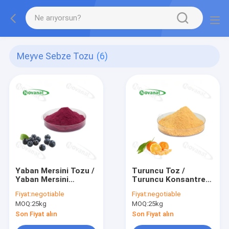
Meyve Sebze Tozu
(6)
Yaban Mersini Tozu /
Turuncu Toz /
Yaban Mersini
Turuncu Konsantre
Konsantre Meyve
Meyve Sebze Tozu
Fiyat:
negotiable
Fiyat:
negotiable
Sebze Tozu Saf
Saf Aroması / Suda
MOQ:
25kg
MOQ:
25kg
Lezzet / Suda
çözünür / Temiz
Çözünür / Temiz
Etiket
Son Fiyat alın
Son Fiyat alın
Etiket