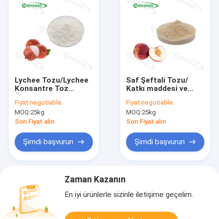
Lychee Tozu/Lychee
Saf Şeftali Tozu/
Konsantre Toz
Katkı maddesi ve
Özü/Saf tat/Suda
koruyucu madde
Fiyat:
negotiable
Fiyat:
negotiable
Çözünür/Temiz
içermeyen saf aroma
MOQ:
25kg
MOQ:
25kg
Etiket
/ Suda Çözünür/
Temiz Etiket
Son Fiyat alın
Son Fiyat alın
Şimdi başvurun
Şimdi başvurun
Zaman Kazanın
En iyi ürünlerle sizinle iletişime geçelim.