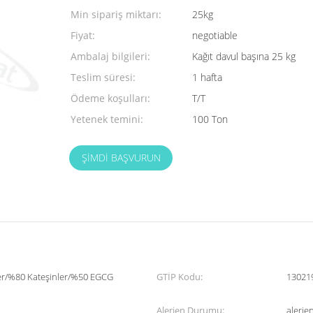
Min sipariş miktarı:
25kg
Fiyat:
negotiable
Ambalaj bilgileri:
Kağıt davul başına 25 kg
Teslim süresi:
1 hafta
Ödeme koşulları:
T/T
Yetenek temini:
100 Ton
ŞIMDI BAŞVURUN
ller/%80 Kateşinler/%50 EGCG
GTİP Kodu:
13021
Alerjen Durumu:
alerje