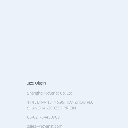
Epig
Bize Ulaşın
Shanghai Novanat Co.,Ltd
11/F, BİNA 13, No.99. TIANZHOU RD,
SHANGHAI-200233, PR ÇİN
86-021-54450909
sales@novanat.com