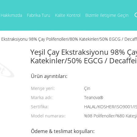
Hakkımızda
Fabrika Turu
Kalite Kontrol
Bizimle Iletişime Geçin
y Ekstraksiyonu 98% Çay Polifenolleri/80% Katekinler/50% EGCG / Decaf
Yeşil Çay Ekstraksiyonu 98% Ça
Katekinler/50% EGCG / Decaffe
Ürün ayrıntıları:
Menşe yeri:
Çin
Marka adı:
Teanova®
Sertifika:
HALAL/KOSHER/ISO9001/I
Model numarası:
%98 Polifenoller/%80 Kate
Ödeme & teslimat koşulları: