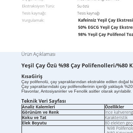
Ekstraksiyon Türü:
Su özü
Tesis kaynağı:
Tesis kaynağı
Kafeinsiz Yeşil Çay Ekstres
Vurgulamak:
50% EGCG Yeşil Çay Ekstre
98% Yeşil Çay Polifenol To
Ürün Açıklaması
Yeşil Çay Özü %98 Çay Polifenolleri/%80 
Kısa
G
iriş
Çay polifenolü, çay yapraklarından ekstrakte edilen doğal bir
Çay yapraklarındaki çay polifenollerinin içeriği yaklaşık %20
Flavonlar, Antosiyaninler ve Fenolik asitler olarak ayrılabilir.
Teknik Veri Sayfası
Analiz Kalemleri
Özellikler
Görünüm ve Renk
İnce kahverengi
Koku ve Tat
Karakteristik
Elek Boyutu
80 elekten geç
%98 Polifenol
%80 Kateşinde