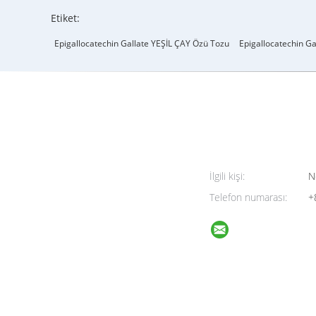
Etiket:
Epigallocatechin Gallate YEŞİL ÇAY Özü Tozu
Epigallocatechin Ga
İlgili kişi:
N
Telefon numarası:
+