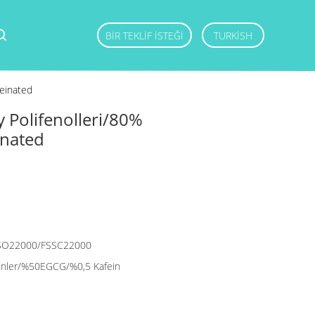
BIR TEKLIF ISTEĞI
TURKISH
feinated
y Polifenolleri/80%
inated
SO22000/FSSC22000
şinler/%50EGCG/%0,5 Kafein