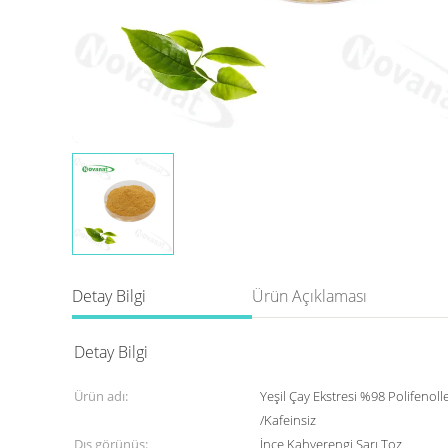
Detay Bilgi
Ürün Açıklaması
Detay Bilgi
Ürün adı:
Yeşil Çay Ekstresi %98 Polifeno
/Kafeinsiz
Dış görünüş:
İnce Kahverengi Sarı Toz