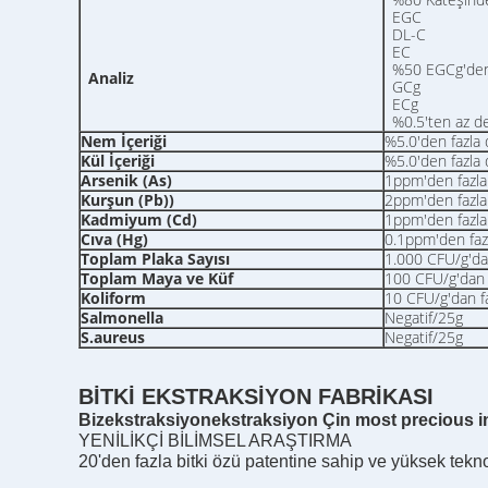
EGC
DL-C
EC
%50 EGCg'den 
Analiz
GCg
ECg
%0.5'ten az de
Nem İçeriği
%5.0'den fazla 
Kül İçeriği
%5.0'den fazla 
Arsenik (As)
1ppm'den fazla
Kurşun (Pb)
)
2ppm'den fazla
Kadmiyum (Cd)
1ppm'den fazla
Cıva (Hg)
0.1ppm'den fazl
Toplam Plaka Sayısı
1.000 CFU/g'dan
Toplam Maya ve Küf
100 CFU/g'dan f
Koliform
10 CFU/g'dan fa
Salmonella
Negatif/25g
S.aureus
Negatif/25g
BİTKİ EKSTRAKSİYON FABRİKASI
Biz
e
kstraksiyon
e
kstraksiyon
Ç
in
m
ost
p
recious
i
YENİLİKÇİ BİLİMSEL ARAŞTIRMA
20'den fazla bitki özü patentine sahip ve yüksek tekno