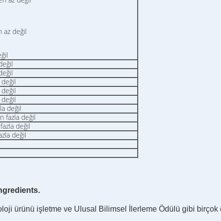
az değil
ğil
değil
değil
 değil
 değil
 değil
a değil
 fazla değil
azla değil
zla değil
ngredients
.
loji ürünü işletme ve Ulusal Bilimsel İlerleme Ödülü gibi birçok