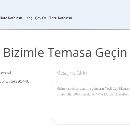
llate Kafeinsiz
Yeşil Çay Özü Tozu Kafeinsiz
Bizimle Temasa Geçin
ovanat
Mesajınız Girin
8613764295440