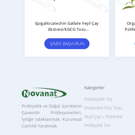
Epigallocatechin Gallate Yeşil Çay
Orga
Ekstresi/EGCG Tozu
Polif
%94/%95/%98/Kafeinsiz
ŞIMDI BAŞVURUN
Kategoriler
Postbiyotik Toz
Probiyotik ve Doğal İçeriklerin
Krizantem Özü Tozu
Güvenilir Profesyonelleri.
Yeşil Çay L-Theanine
İyiliğe odaklanmak. Kurumsal
Probiyotik Toz
Canlılık Yaratmak.