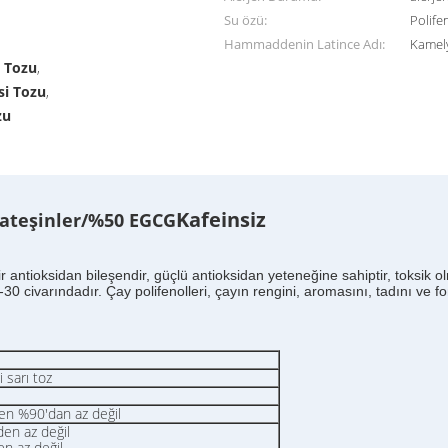
Su özü:
Polife
Hammaddenin Latince Adı:
Kamely
i Tozu
,
si Tozu
,
zu
Kafeinsiz
Kateşinler/%50 EGCG
 antioksidan bileşendir, güçlü antioksidan yeteneğine sahiptir, toksik olm
-30 civarındadır. Çay polifenolleri, çayın rengini, aromasını, tadını ve f
 sarı toz
en %90'dan az değil
den az değil
n az değil