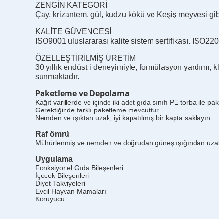
ZENGİN KATEGORİ
Çay, krizantem, gül, kudzu kökü ve Keşiş meyvesi gibi ç
KALİTE GÜVENCESİ
ISO9001 uluslararası kalite sistem sertifikası, ISO
ÖZELLEŞTİRİLMİŞ ÜRETİM
30 yıllık endüstri deneyimiyle, formülasyon yardımı, 
sunmaktadır.
Paketleme ve Depolama
Kağıt varillerde ve içinde iki adet gıda sınıfı PE torba ile pake
Gerektiğinde farklı paketleme mevcuttur.
Nemden ve ışıktan uzak, iyi kapatılmış bir kapta saklayın.
Raf ömrü
Mühürlenmiş ve nemden ve doğrudan güneş ışığından uzak 
Uygulama
Fonksiyonel Gıda Bileşenleri
İçecek Bileşenleri
Diyet Takviyeleri
Evcil Hayvan Mamaları
Koruyucu