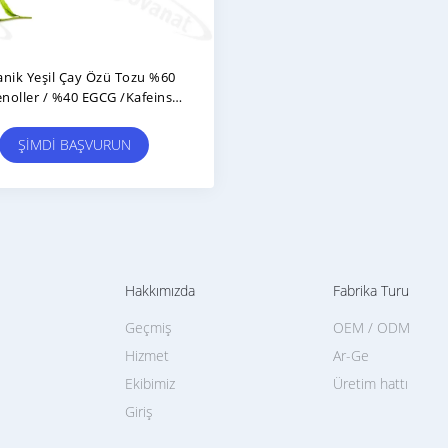
nik Yeşil Çay Özü Tozu %60
enoller / %40 EGCG /Kafeinsiz
/ Temiz Etiket
ŞIMDI BAŞVURUN
Hakkımızda
Fabrika Turu
Geçmiş
OEM / ODM
Hizmet
Ar-Ge
Ekibimiz
Üretim hattı
Giriş