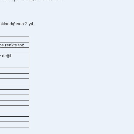
landığında 2 yıl.
be renkte toz
 değil