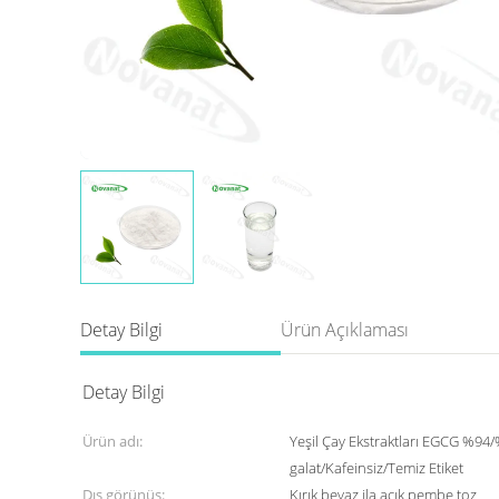
Detay Bilgi
Ürün Açıklaması
Detay Bilgi
Ürün adı:
Yeşil Çay Ekstraktları EGCG %94
galat/Kafeinsiz/Temiz Etiket
Dış görünüş:
Kırık beyaz ila açık pembe toz