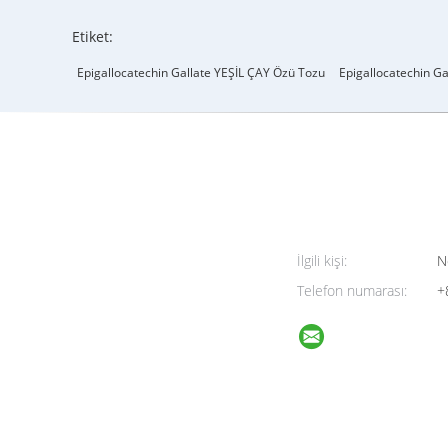
Etiket:
Epigallocatechin Gallate YEŞİL ÇAY Özü Tozu
Epigallocatechin Ga
İlgili kişi:
N
Telefon numarası:
+