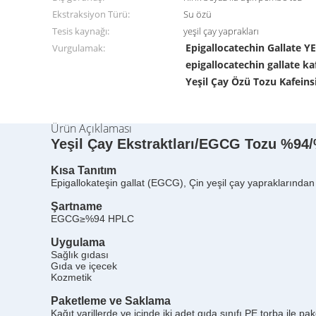
Ekstraksiyon Türü:
Su özü
Tesis kaynağı:
yeşil çay yaprakları
Epigallocatechin Gallate 
Vurgulamak:
epigallocatechin gallate ka
Yeşil Çay Özü Tozu Kafeins
Ürün Açıklaması
Yeşil Çay Ekstraktları/EGCG Tozu %94/%
Kısa Tanıtım
Epigallokateşin gallat (EGCG), Çin yeşil çay yapraklarından e
Şartname
EGCG≥%94 HPLC
Uygulama
Sağlık gıdası
Gıda ve içecek
Kozmetik
Paketleme ve Saklama
Kağıt varillerde ve içinde iki adet gıda sınıfı PE torba ile pak