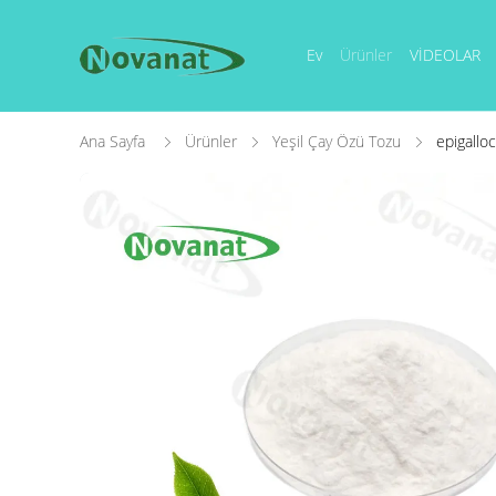
Ev
Ürünler
VİDEOLAR
Ana Sayfa
Ürünler
Yeşil Çay Özü Tozu
epigallo