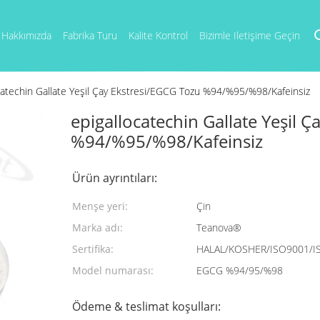
Hakkımızda
Fabrika Turu
Kalite Kontrol
Bizimle Iletişime Geçin
catechin Gallate Yeşil Çay Ekstresi/EGCG Tozu %94/%95/%98/Kafeinsiz
epigallocatechin Gallate Yeşil 
%94/%95/%98/Kafeinsiz
Ürün ayrıntıları:
Menşe yeri:
Çin
Marka adı:
Teanova®
Sertifika:
HALAL/KOSHER/ISO9001/I
Model numarası:
EGCG %94/95/%98
Ödeme & teslimat koşulları: