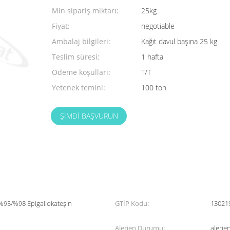
Min sipariş miktarı:
25kg
Fiyat:
negotiable
Ambalaj bilgileri:
Kağıt davul başına 25 kg
Teslim süresi:
1 hafta
Ödeme koşulları:
T/T
Yetenek temini:
100 ton
ŞIMDI BAŞVURUN
/%95/%98 Epigallokateşin
GTİP Kodu:
13021
Alerjen Durumu:
alerje