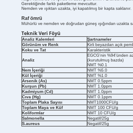
Gerektiğinde farklı paketleme mevcuttur.
Nemden ve ışıktan uzakta, iyi kapatılmış bir kapta saklanır.
Raf ömrü
Mühürlü ve nemden ve doğrudan güneş ışığından uzakta sak
Teknik Veri Föyü
Analiz Kalemleri
Şartnameler
Görünüm ve Renk
Kirli beyazdan açık pem
Koku ve Tat
Karakteristik
EGCG'nin %94'ünden az
Analiz
(kurutulmuş bazda)
NMT %0.1
Nem İçeriği
NMT %5.0
Kül İçeriği
NMT %1.0
Arsenik (As)
NMT 0.5ppm
Kurşun (Pb)
NMT 1.0ppm
Kadmiyum (Cd)
NMT 1.0ppm
Cıva (Hg)
NMT 0.1ppm
Toplam Plaka Sayısı
NMT1000CFU/g
Toplam Maya ve Küf
NMT 100 CFU/g
Koliformlar
NMT 10 CFU/g
Salmonella
Negatif/25g
S.aureus
Negatif/25g