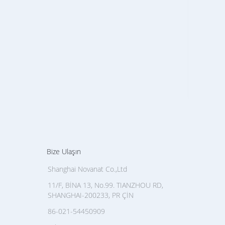
Yeş
Poli
Bize Ulaşın
Shanghai Novanat Co.,Ltd
11/F, BİNA 13, No.99. TIANZHOU RD,
SHANGHAI-200233, PR ÇİN
86-021-54450909