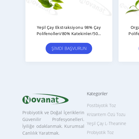
Yeşil Çay Ekstraksiyonu 98% Çay
Orga
Polifenolleri/80% Katekinler/50%
Polif
EGCG / Decaffeinated
ŞIMDI BAŞVURUN
Kategoriler
Postbiyotik Toz
Probiyotik ve Doğal İçeriklerin
Krizantem Özü Tozu
Güvenilir Profesyonelleri.
Yeşil Çay L-Theanine
İyiliğe odaklanmak. Kurumsal
Probiyotik Toz
Canlılık Yaratmak.