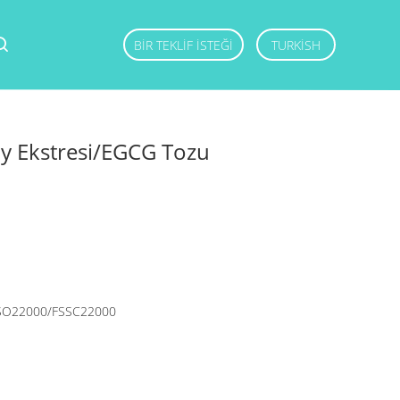
BIR TEKLIF ISTEĞI
TURKISH
Çay Ekstresi/EGCG Tozu
SO22000/FSSC22000