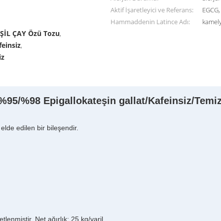
Aktif İşaretleyici ve Referans:
EGCG,
Hammaddenin Latince Adı:
kamely
YEŞİL ÇAY Özü Tozu
,
feinsiz
,
iz
95/%98 Epigallokateşin gallat/Kafeinsiz/Temiz
lde edilen bir bileşendir.
etlenmiştir. Net ağırlık: 25 kg/varil