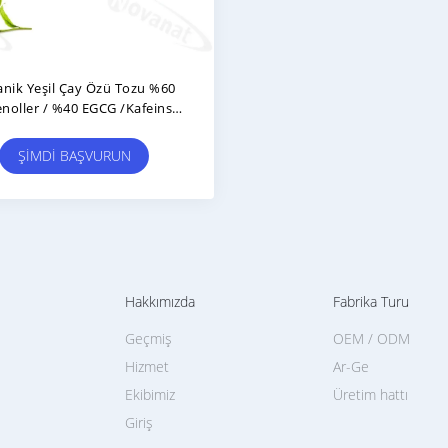
nik Yeşil Çay Özü Tozu %60
enoller / %40 EGCG /Kafeinsiz
/ Temiz Etiket
ŞIMDI BAŞVURUN
Hakkımızda
Fabrika Turu
Geçmiş
OEM / ODM
Hizmet
Ar-Ge
Ekibimiz
Üretim hattı
Giriş