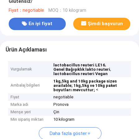
Glütensiz/
Fiyat：negotiable
MOQ：10 kilogram
En iyi fiyat
Şimdi başvurun
Ürün Açıklaması
,
lactobacillus reuteri LE16
Vurgulamak
,
Genel Bağışıklık lakto reuteri
lactobacillus reuteri Vegan
1kg,5kg and 10kg package sizes
Ambalaj bilgileri
available;
1kg,5kg ve 10kg paket
<
boyutları mevcuttur;
Fiyat
negotiable
Marka adı
Pronova
Menşe yeri
Çin
Min sipariş miktarı
10 kilogram
Daha fazla göster