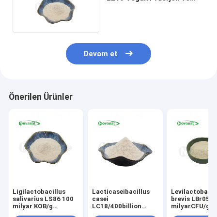
Glütensiz/
Devam et
Önerilen Ürünler
Ligilactobacillus
Lacticaseibacillus
Levilactobacil
salivarius LS86 100
casei
brevis LBr05 3
milyar KOB/g
LC18/400billion
milyarCFU/g
Probiyotik Toz
CFU/g/Vegan/Alerjensiz/Glutensiz/Süts
Probiyotik toz