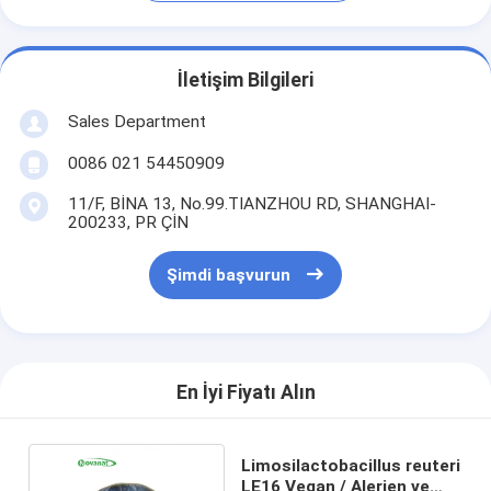
İletişim Bilgileri
Sales Department
0086 021 54450909
11/F, BİNA 13, No.99.TIANZHOU RD, SHANGHAI-
200233, PR ÇİN
Şimdi başvurun
En İyi Fiyatı Alın
Limosilactobacillus reuteri
LE16 Vegan / Alerjen ve