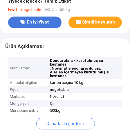
Yiyecek İçecek / Temiz Etiket
Fiyat：negotiable
MOQ：500kg
En iyi fiyat
Şimdi başvurun
Ürün Açıklaması
Dondurularak kurutulmuş su
kestanesi
Vurgulamak
,
,
Novanat eleocharis dulcis
Alerjen içermeyen kurutulmuş su
kestanesi
Ambalaj bilgileri
karton başına 10 kg
Fiyat
negotiable
Marka adı
Novanat
Menşe yeri
Çin
Min sipariş miktarı
500kg
Daha fazla göster