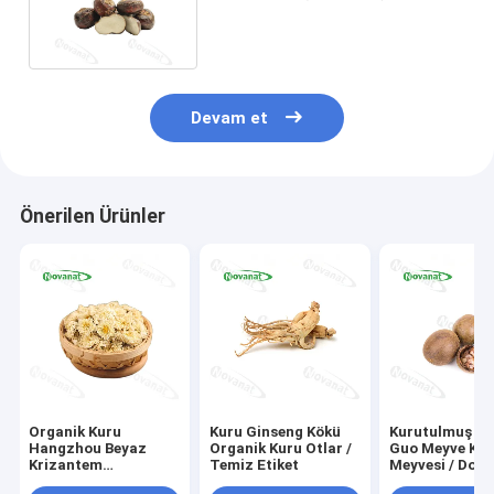
Yiyecek İçecek / Temiz Etiket
Devam et
Önerilen Ürünler
Organik Kuru
Kuru Ginseng Kökü
Kurutulmuş Lu
Hangzhou Beyaz
Organik Kuru Otlar /
Guo Meyve Keş
Krizantem
Temiz Etiket
Meyvesi / Doğa
Çiçeği/Temiz Etiket
Tatlandırıcı /