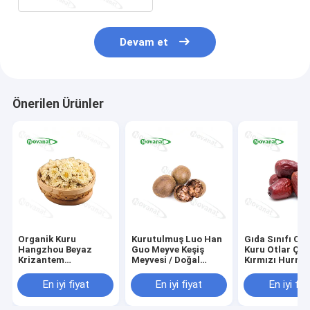
Devam et
Önerilen Ürünler
Organik Kuru
Kurutulmuş Luo Han
Gıda Sınıfı Or
Hangzhou Beyaz
Guo Meyve Keşiş
Kuru Otlar Çin
Krizantem
Meyvesi / Doğal
Kırmızı Hurma
Çiçeği/Temiz Etiket
Tatlandırıcı / Temiz
Hünnaplar / V
Etiket
Açısından Zen
En iyi fiyat
En iyi fiyat
En iyi fiy
Organik Asitle