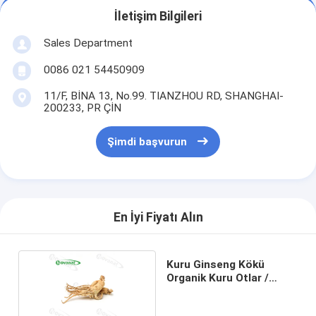
İletişim Bilgileri
Sales Department
0086 021 54450909
11/F, BİNA 13, No.99. TIANZHOU RD, SHANGHAI-
200233, PR ÇİN
Şimdi başvurun
En İyi Fiyatı Alın
Kuru Ginseng Kökü
Organik Kuru Otlar /
Temiz Etiket