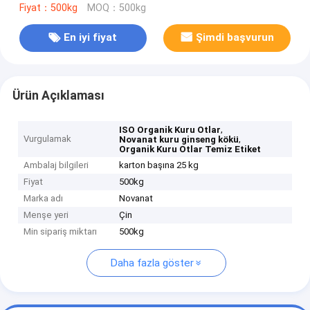
Fiyat：500kg
MOQ：500kg
En iyi fiyat
Şimdi başvurun
Ürün Açıklaması
,
ISO Organik Kuru Otlar
Vurgulamak
,
Novanat kuru ginseng kökü
Organik Kuru Otlar Temiz Etiket
Ambalaj bilgileri
karton başına 25 kg
Fiyat
500kg
Marka adı
Novanat
Menşe yeri
Çin
Min sipariş miktarı
500kg
Daha fazla göster