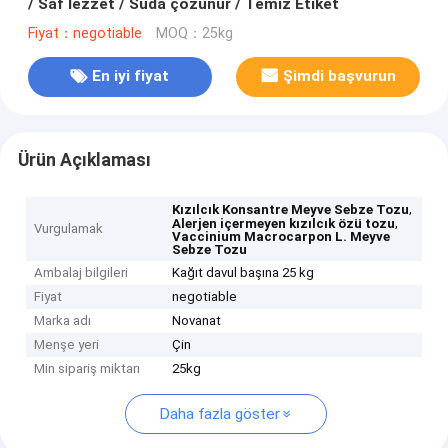
/ Saf lezzet / Suda çözünür / Temiz Etiket
Fiyat：negotiable
MOQ：25kg
En iyi fiyat
Şimdi başvurun
Ürün Açıklaması
,
Kızılcık Konsantre Meyve Sebze Tozu
,
Alerjen içermeyen kızılcık özü tozu
Vurgulamak
Vaccinium Macrocarpon L. Meyve
Sebze Tozu
Ambalaj bilgileri
Kağıt davul başına 25 kg
Fiyat
negotiable
Marka adı
Novanat
Menşe yeri
Çin
Min sipariş miktarı
25kg
Daha fazla göster