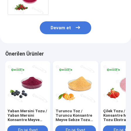
Temiz Etiket
Devam et
Önerilen Ürünler
Yaban Mersini Tozu /
Turuncu Toz /
Çilek Tozu / Çi
Yaban Mersini
Turuncu Konsantre
Konsantre Mey
Konsantre Meyve
Meyve Sebze Tozu
Tozu Ekstraktı
Sebze Tozu Saf
Saf Aroması / Suda
lezzet/ Suda
Lezzet / Suda
çözünür / Temiz
çözünür/ Temi
En iyi fiyat
En iyi fiyat
En iyi fiy