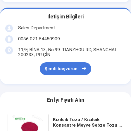
İletişim Bilgileri
Sales Department
0086 021 54450909
11/F, BİNA 13, No.99. TIANZHOU RD, SHANGHAI-
200233, PR ÇİN
Şimdi başvurun
En İyi Fiyatı Alın
Kızılcık Tozu / Kızılcık
Konsantre Meyve Sebze Tozu /
Saf lezzet / Suda çözünür /