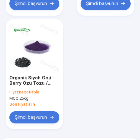
Şimdi başvurun
Şimdi başvurun
Organik Siyah Goji
Berry Özü Tozu /
%1,5
Fiyat:
negotiable
OPC(Proantosiyanidinler)
MOQ:
25kg
/ Anti-Oksidan
Bileşen
Son Fiyat alın
Şimdi başvurun