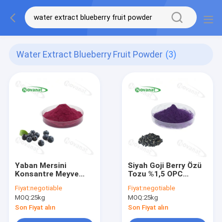
Water Extract Blueberry Fruit Powder
(3)
Yaban Mersini
Siyah Goji Berry Özü
Konsantre Meyve
Tozu %1,5 OPC
Sebze Tozu Saf
(Proantosiyanidinler)
Fiyat:
negotiable
Fiyat:
negotiable
Lezzet / Suda
/ Anti-Oksidan
MOQ:
25kg
MOQ:
25kg
Çözünür / Temiz
Bileşen
Etiket
Son Fiyat alın
Son Fiyat alın