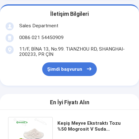
İletişim Bilgileri
Sales Department
0086 021 54450909
11/F, BİNA 13, No.99. TIANZHOU RD, SHANGHAI-
200233, PR ÇİN
Şimdi başvurun
En İyi Fiyatı Alın
Keşiş Meyve Ekstraktı Tozu
%50 Mogrosit V Suda
Çözünür/Doğal