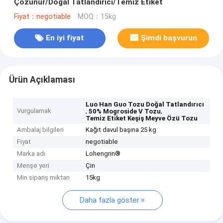
Çözünür/Doğal Tatlandırıcı/Temiz Etiket
Fiyat：negotiable
MOQ：15kg
En iyi fiyat
Şimdi başvurun
Ürün Açıklaması
Luo Han Guo Tozu Doğal Tatlandırıcı
Vurgulamak
,
,
50% Mogroside V Tozu
Temiz Etiket Keşiş Meyve Özü Tozu
Ambalaj bilgileri
Kağıt davul başına 25 kg
Fiyat
negotiable
Marka adı
Lohengrin®
Menşe yeri
Çin
Min sipariş miktarı
15kg
Daha fazla göster