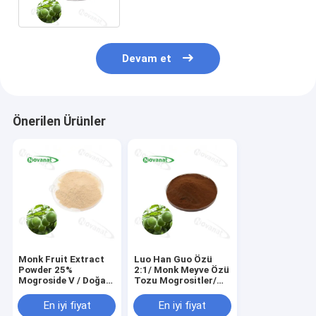
Tatlandırıcı/Temiz Etiket
Devam et
Önerilen Ürünler
Monk Fruit Extract
Luo Han Guo Özü
Powder 25%
2:1/ Monk Meyve Özü
Mogroside V / Doğal
Tozu Mogrositler/
tatlandırıcı / Temiz
Doğal Tatlandırıcı
etiket / Suda
En iyi fiyat
En iyi fiyat
çözünür