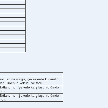
o Tatı'na vurgu, içeceklerde kullanılır
Han Guo'nun kokusu ve tadı.
atlandırıcı, Şekerle karşılaştırıldığında
ıdır.
atlandırıcı, Şekerle karşılaştırıldığında
ıdır.