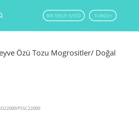
BIR TEKLIF ISTEĞI
TURKISH
yve Özü Tozu Mogrositler/ Doğal
SO22000/FSSC22000