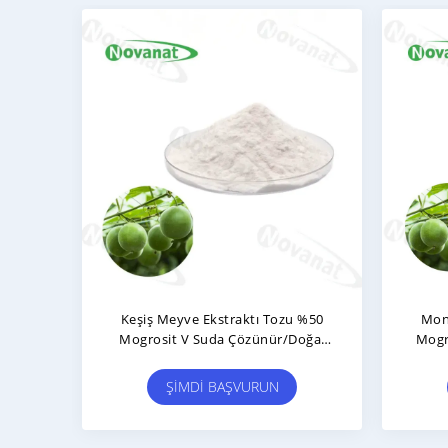
Keşiş Meyve Ekstraktı Tozu %50
Mon
Mogrosit V Suda Çözünür/Doğal
Mogro
Tatlandırıcı/Temiz Etiket
Te
ŞIMDI BAŞVURUN