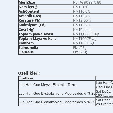
MeshSize
NLT % 90 ila % 80
Nem içeriği
NMT5.0%
AshContent
NMT10.0%
Arsenik ((As)
NMT1ppm
Kurşun ((Pb)
NMT2 ppm
Kadmiyum (Cd)
NMT1ppm
Cıva (Hg)
NMT0.1ppm
Toplam plaka sayısı
NMT1,000CFU/g
Toplam Maya ve Kalıp
NMT100CFU/g
Koliform
NMT10CFU/g
Salmonella
Eksi/25g
S.aureus
Eksi/25g
Özellikleri:
Özellikler:
Luo Han Gu
Luo Han Guo Meyve Ekstraktı Tozu
Özel Luo 
Saf Doğal T
Luo Han Guo Ekstraksiyonu Mogrosides V % 25
160 kat tatl
Saf Doğal T
Luo Han Guo Ekstraksiyonu Mogrosides V % 50
280 kat tatl