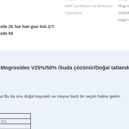
Aktif İşaretleyici ve Referans:
Mogros
Uygulama:
Yüksek
yaygın 
üzde 25
luo han guo özü 2/1
,
,
üzde 50
t Mogrosides V25%/50% /Suda çözünür/Doğal tatlandı
tur.Bu da onu doğal kaynaklı ve meyve bazlı bir seçim haline getirir..
 toz