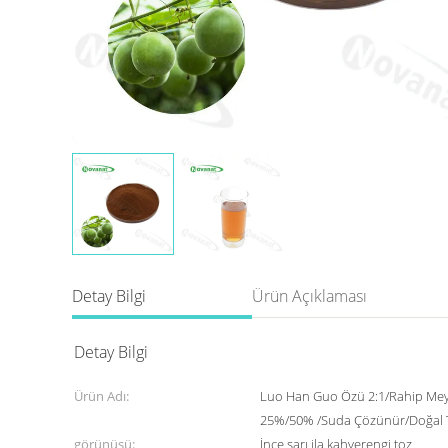
Detay Bilgi
Ürün Açıklaması
Detay Bilgi
Ürün Adı:
Luo Han Guo Özü 2:1/Rahip Mey
25%/50% /Suda Çözünür/Doğal Ta
görünüşü:
İnce sarı ila kahverengi toz