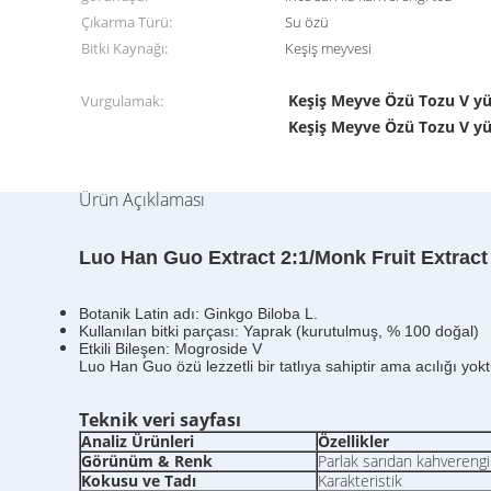
Çıkarma Türü:
Su özü
Bitki Kaynağı:
Keşiş meyvesi
Keşiş Meyve Özü Tozu V y
Vurgulamak:
Keşiş Meyve Özü Tozu V y
Ürün Açıklaması
Luo Han Guo Extract 2:1/Monk Fruit Extrac
Botanik Latin adı: Ginkgo Biloba L.
Kullanılan bitki parçası: Yaprak (kurutulmuş, % 100 doğal)
Etkili Bileşen: Mogroside V
Luo Han Guo özü lezzetli bir tatlıya sahiptir ama acılığı yok
Teknik veri sayfası
Analiz Ürünleri
Özellikler
Görünüm & Renk
Parlak sarıdan kahverengi
Kokusu ve Tadı
Karakteristik