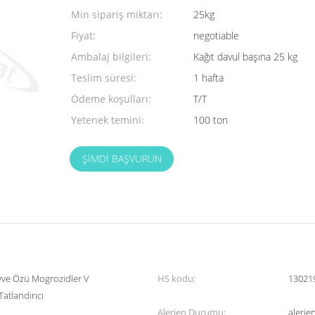
Min sipariş miktarı:
25kg
Fiyat:
negotiable
Ambalaj bilgileri:
Kağıt davul başına 25 kg
Teslim süresi:
1 hafta
Ödeme koşulları:
T/T
Yetenek temini:
100 ton
ŞIMDI BAŞVURUN
ve Özü Mogrozidler V
HS kodu:
13021
tlandırıcı
Alerjen Durumu:
alerje