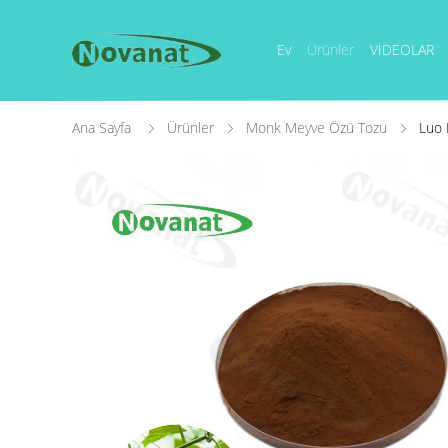
Ev
Ürünler
VİDEOLAR
Ana Sayfa
Ürünler
Monk Meyve Özü Tozu
Luo 