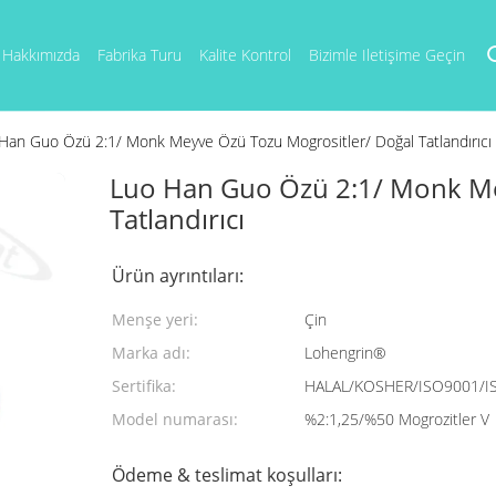
Hakkımızda
Fabrika Turu
Kalite Kontrol
Bizimle Iletişime Geçin
Han Guo Özü 2:1/ Monk Meyve Özü Tozu Mogrositler/ Doğal Tatlandırıcı
Luo Han Guo Özü 2:1/ Monk Me
Tatlandırıcı
Ürün ayrıntıları:
Menşe yeri:
Çin
Marka adı:
Lohengrin®
Sertifika:
HALAL/KOSHER/ISO9001/I
Model numarası:
%2:1,25/%50 Mogrozitler V
Ödeme & teslimat koşulları: