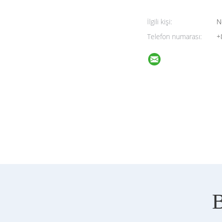
İlgili kişi:
N
Telefon numarası:
+
B