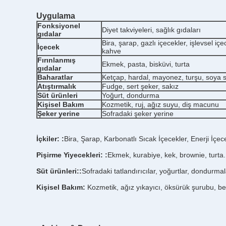
Uygulama
Fonksiyonel
Diyet takviyeleri, sağlık gıdaları
gıdalar
Bira, şarap, gazlı içecekler, işlevsel iç
İçecek
kahve
Fırınlanmış
Ekmek, pasta, bisküvi, turta
gıdalar
Baharatlar
Ketçap, hardal, mayonez, turşu, soya 
Atıştırmalık
Fudge, sert şeker, sakız
Süt ürünleri
Yoğurt, dondurma
Kişisel Bakım
Kozmetik, ruj, ağız suyu, diş macunu
Şeker yerine
Sofradaki şeker yerine
İçkiler:
:
Bira, Şarap, Karbonatlı Sıcak İçecekler, Enerji İçec
Pişirme Yiyecekleri:
:
Ekmek, kurabiye, kek, brownie, turta.
Süt ürünleri:
:
Sofradaki tatlandırıcılar, yoğurtlar, dondurmal
Kişisel Bakım:
Kozmetik, ağız yıkayıcı, öksürük şurubu, bes