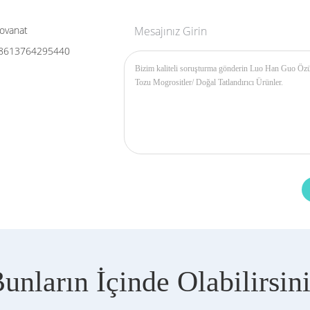
ovanat
Mesajınız Girin
8613764295440
unların İçinde Olabilirsin