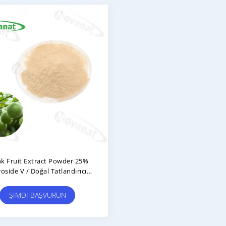
k Fruit Extract Powder 25%
side V / Doğal Tatlandırıcı /
miz Etiket / Suda Çözünür
ŞIMDI BAŞVURUN