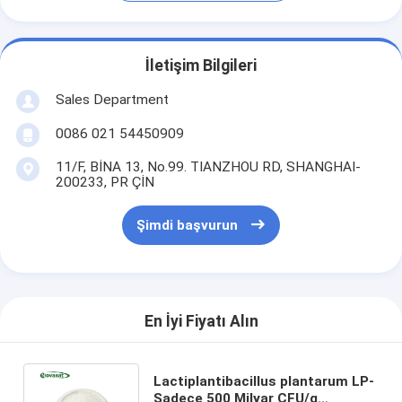
İletişim Bilgileri
Sales Department
0086 021 54450909
11/F, BİNA 13, No.99. TIANZHOU RD, SHANGHAI-
200233, PR ÇİN
Şimdi başvurun
En İyi Fiyatı Alın
Lactiplantibacillus plantarum LP-
Sadece 500 Milyar CFU/g