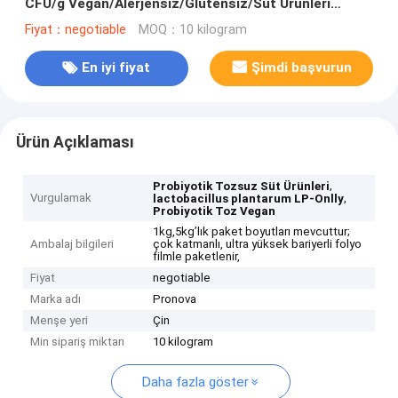
CFU/g Vegan/Alerjensiz/Glutensiz/Süt Ürünleri
İçermez
Fiyat：negotiable
MOQ：10 kilogram
En iyi fiyat
Şimdi başvurun
Ürün Açıklaması
,
Probiyotik Tozsuz Süt Ürünleri
Vurgulamak
,
lactobacillus plantarum LP-Onlly
Probiyotik Toz Vegan
1kg,5kg’lık paket boyutları mevcuttur;
Ambalaj bilgileri
çok katmanlı, ultra yüksek bariyerli folyo
filmle paketlenir,
Fiyat
negotiable
Marka adı
Pronova
Menşe yeri
Çin
Min sipariş miktarı
10 kilogram
Daha fazla göster