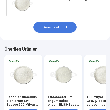
Vegan/Alerjensiz/Glutensiz/Süt
Ürünleri İçermez
Devam et
Önerilen Ürünler
Lactiplantibacillus
Bifidobacterium
400 milyar
plantarum LP-
longum subsp.
CFU/g/lactoba
Sadece 500 Milyar
longum BL88-Sadece
acidophilus
CFU/g
300 Milyar CFU/g