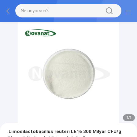
1
/
1
Limosilactobacillus reuteri LE16 300 Milyar CFU/g