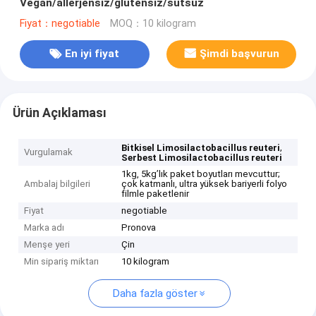
Vegan/allerjensiz/glutensiz/sütsüz
Fiyat：negotiable
MOQ：10 kilogram
En iyi fiyat
Şimdi başvurun
Ürün Açıklaması
,
Bitkisel Limosilactobacillus reuteri
Vurgulamak
Serbest Limosilactobacillus reuteri
1kg, 5kg’lık paket boyutları mevcuttur;
Ambalaj bilgileri
çok katmanlı, ultra yüksek bariyerli folyo
filmle paketlenir
Fiyat
negotiable
Marka adı
Pronova
Menşe yeri
Çin
Min sipariş miktarı
10 kilogram
Daha fazla göster