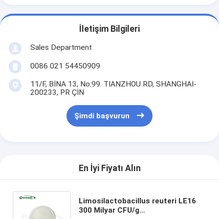
İletişim Bilgileri
Sales Department
0086 021 54450909
11/F, BİNA 13, No.99. TIANZHOU RD, SHANGHAI-
200233, PR ÇİN
Şimdi başvurun
En İyi Fiyatı Alın
Limosilactobacillus reuteri LE16
300 Milyar CFU/g