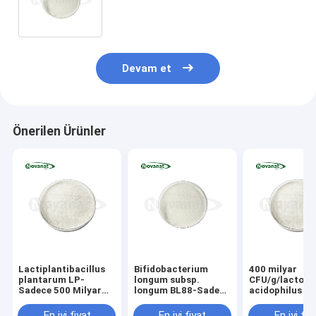
Vegan/allerjensiz/glutensiz/sütsüz
Devam et
Önerilen Ürünler
Lactiplantibacillus
Bifidobacterium
400 milyar
plantarum LP-
longum subsp.
CFU/g/lactoba
Sadece 500 Milyar
longum BL88-Sadece
acidophilus
CFU/g
300 Milyar CFU/g
Vegan/Alerjensiz/Glutensiz/Süt
Vegan/Alerjensiz/Glutensiz/Süt
En iyi fiyat
En iyi fiyat
En iyi fiy