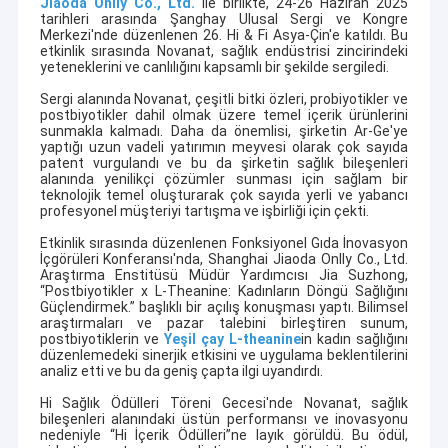
Jiaoda Onlly Co., Ltd.
ile birlikte, 24-26 Haziran 2025
tarihleri arasında Şanghay Ulusal Sergi ve Kongre
Merkezi'nde düzenlenen 26. Hi & Fi Asya-Çin'e katıldı. Bu
etkinlik sırasında Novanat, sağlık endüstrisi zincirindeki
yeteneklerini ve canlılığını kapsamlı bir şekilde sergiledi.
Sergi alanında Novanat, çeşitli bitki özleri, probiyotikler ve
postbiyotikler dahil olmak üzere temel içerik ürünlerini
sunmakla kalmadı. Daha da önemlisi, şirketin Ar-Ge'ye
yaptığı uzun vadeli yatırımın meyvesi olarak çok sayıda
patent vurgulandı ve bu da şirketin sağlık bileşenleri
alanında yenilikçi çözümler sunması için sağlam bir
teknolojik temel oluşturarak çok sayıda yerli ve yabancı
profesyonel müşteriyi tartışma ve işbirliği için çekti.
Etkinlik sırasında düzenlenen Fonksiyonel Gıda İnovasyon
İçgörüleri Konferansı'nda, Shanghai Jiaoda Onlly Co., Ltd.
Araştırma Enstitüsü Müdür Yardımcısı Jia Suzhong,
“Postbiyotikler x L-Theanine: Kadınların Döngü Sağlığını
Güçlendirmek.” başlıklı bir açılış konuşması yaptı. Bilimsel
araştırmaları ve pazar talebini birleştiren sunum,
postbiyotiklerin ve
Yeşil çay L-theanine
in kadın sağlığını
düzenlemedeki sinerjik etkisini ve uygulama beklentilerini
analiz etti ve bu da geniş çapta ilgi uyandırdı.
Hi Sağlık Ödülleri Töreni Gecesi'nde Novanat, sağlık
bileşenleri alanındaki üstün performansı ve inovasyonu
nedeniyle “Hi İçerik Ödülleri”ne layık görüldü. Bu ödül,