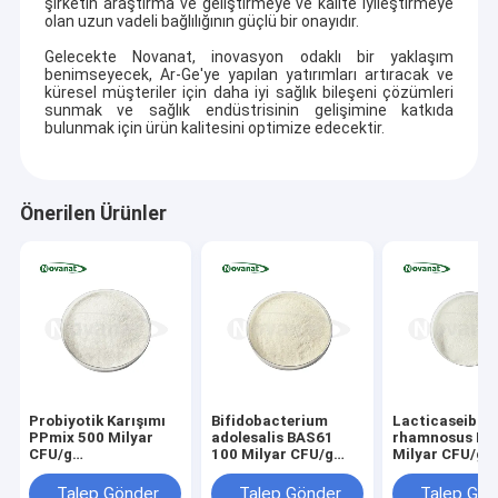
şirketin araştırma ve geliştirmeye ve kalite iyileştirmeye
olan uzun vadeli bağlılığının güçlü bir onayıdır.
Gelecekte Novanat, inovasyon odaklı bir yaklaşım
benimseyecek, Ar-Ge'ye yapılan yatırımları artıracak ve
küresel müşteriler için daha iyi sağlık bileşeni çözümleri
sunmak ve sağlık endüstrisinin gelişimine katkıda
bulunmak için ürün kalitesini optimize edecektir.
Önerilen Ürünler
Probiyotik Karışımı
Bifidobacterium
Lacticaseibaci
PPmix 500 Milyar
adolesalis BAS61
rhamnosus LR
CFU/g
100 Milyar CFU/g
Milyar CFU/g
Vegan/Alerjensiz/Glutensiz/Süt
Vegan/Alerjensiz/Glütensiz/Süt
Vegan/Alerjen
Ürünleri İçermeyen
Ürünleri İçermez
Ürünleri İçerm
Talep Gönder
Talep Gönder
Talep Gön