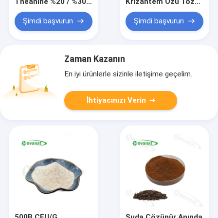
Theanine %20 / %30 /
Krizantem Özü Tozu
%40 Doğal L-
Suda
Theanine
Çözünür/Yiyecek ve
Şimdi başvurun
Şimdi başvurun
İçecek
Zaman Kazanın
En iyi ürünlerle sizinle iletişime geçelim.
İhtiyacınızı Verin
500B CFU/G
Suda Çözünür Anında