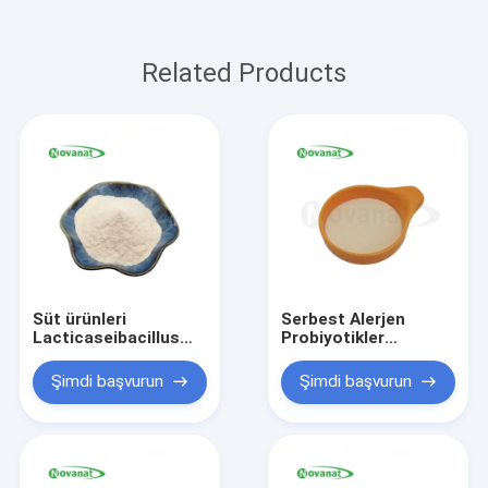
Related Products
Süt ürünleri
Serbest Alerjen
Lacticaseibacillus
Probiyotikler
rhamnosus GG Toz /
Weizmannia
Gluten Vegan Alerji
Koagulanları BC09
Şimdi başvurun
Şimdi başvurun
Bakımı / Alerjensiz