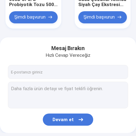
Probiyotik Tozu 500
Siyah Çay Ekstresi
Milyar
Tozu% 15 -% 35
Bifidobacterium
Polifenoller / Temiz
Şimdi başvurun
Şimdi başvurun
Animalis
Etiket
subsp.animalis BA77
Mesaj Bırakın
Hızlı Cevap Vereceğiz
Ev
Ürün:% s
Devam et
VİDEOLAR