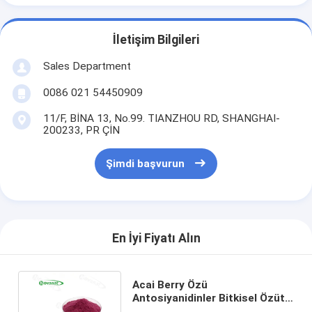
İletişim Bilgileri
Sales Department
0086 021 54450909
11/F, BİNA 13, No.99. TIANZHOU RD, SHANGHAI-
200233, PR ÇİN
Şimdi başvurun
En İyi Fiyatı Alın
Acai Berry Özü
Antosiyanidinler Bitkisel Özüt
Tozu Güçlü Antioksidanlar /