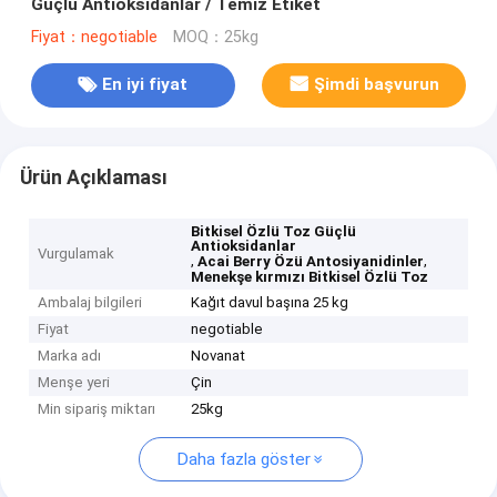
Güçlü Antioksidanlar / Temiz Etiket
Fiyat：negotiable
MOQ：25kg
En iyi fiyat
Şimdi başvurun
Ürün Açıklaması
Bitkisel Özlü Toz Güçlü
Antioksidanlar
Vurgulamak
,
,
Acai Berry Özü Antosiyanidinler
Menekşe kırmızı Bitkisel Özlü Toz
Ambalaj bilgileri
Kağıt davul başına 25 kg
Fiyat
negotiable
Marka adı
Novanat
Menşe yeri
Çin
Min sipariş miktarı
25kg
Daha fazla göster