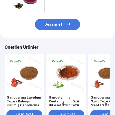
Temiz Etiket
Devam et
Önerilen Ürünler
Ganoderma Lucidum
Gynostemma
Ganoderma Lu
Tozu / Kabuğu
Pentaphyllum Özü
Özüt Tozu / Re
Kırılmış Ganoderma
Bitkisel Özüt Tozu
Mantarı Özütü
Lucidum Spor Tozu
%20 %80 %90
50 Polisakkarit
%98
Gypenosides / Temiz
Alerjen İçerme
En iyi fiyat
En iyi fiyat
En iyi fiy