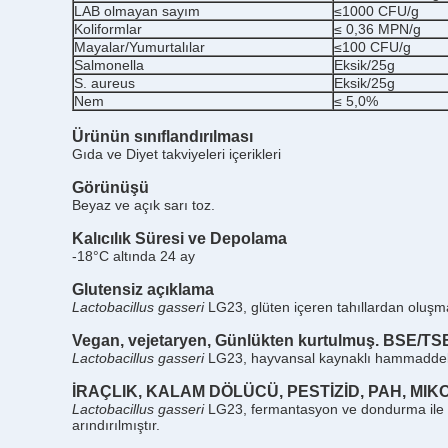
LAB olmayan sayım
≤1000 CFU/g
Koliformlar
≤ 0,36 MPN/g
Mayalar/Yumurtalılar
≤100 CFU/g
Salmonella
Eksik/25g
S. aureus
Eksik/25g
Nem
≤ 5,0%
Ürünün sınıflandırılması
Gıda ve Diyet takviyeleri içerikleri
Görünüşü
Beyaz ve açık sarı toz.
Kalıcılık Süresi ve Depolama
-18°C altında 24 ay
Glutensiz açıklama
Lactobacillus gasseri
LG23, glüten içeren tahıllardan oluşm
Vegan, vejetaryen,
Günlükten kurtulmuş.
BSE/TSE 
Lactobacillus gasseri
LG23, hayvansal kaynaklı hammaddeler 
İRAÇLIK, KALAM DÖLÜCÜ, PESTİZİD, PAH, MIKO
Lactobacillus gasseri
LG23, fermantasyon ve dondurma ile ür
arındırılmıştır.