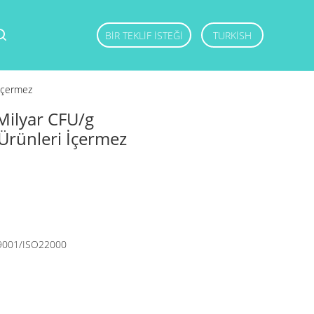
BIR TEKLIF ISTEĞI
TURKISH
 İçermez
Milyar CFU/g
 Ürünleri İçermez
9001/ISO22000