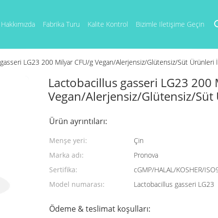
Hakkımızda
Fabrika Turu
Kalite Kontrol
Bizimle Iletişime Geçin
 gasseri LG23 200 Milyar CFU/g Vegan/Alerjensiz/Glütensiz/Süt Ürünleri
Lactobacillus gasseri LG23 200 
Vegan/Alerjensiz/Glütensiz/Süt
Ürün ayrıntıları:
Menşe yeri:
Çin
Marka adı:
Pronova
Sertifika:
cGMP/HALAL/KOSHER/ISO
Model numarası:
Lactobacillus gasseri LG23
Ödeme & teslimat koşulları: