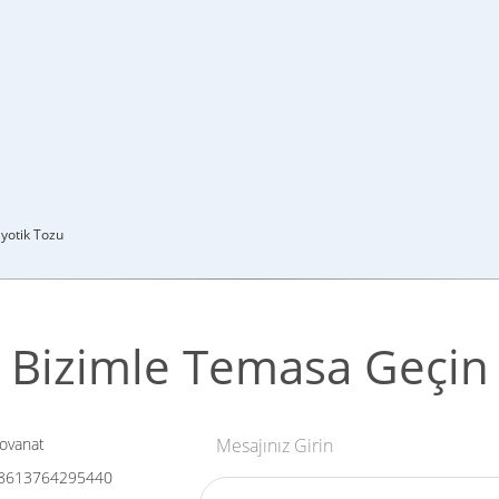
yotik Tozu
Bizimle Temasa Geçin
ovanat
Mesajınız Girin
8613764295440