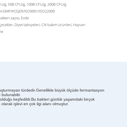
U/g, 50B CFU/g, 100B CFU/g, 200B CFU/g
/cGMP/KOŞER/ISO9001/ISO22000
akteri sayısı, Evde
çecekler, Diyet takviyeleri, Cilt bakım ürünleri, Hayvan
me
r oluşturmayan türdedir.Genellikle büyük ölçüde fermantasyon
 bulunabilir.
ı olduğu keşfedildi.Bu bakteri günlük yaşamdaki birçok
larak işlevi en çok ilgi alanı olmuştur.