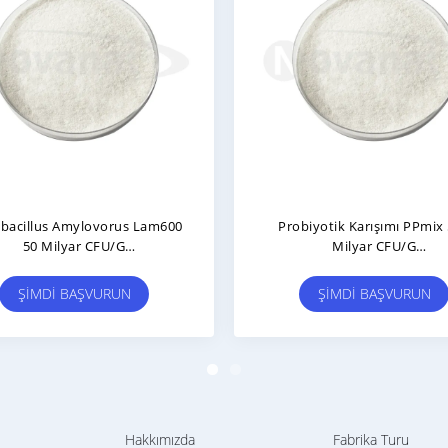
Levilactobacillus Brevis LBr05 200
Probi
Milyar CFU/g
Ma
Vegan/Alerjensiz/Glutensiz/Sütsüz
ŞIMDI BAŞVURUN
ŞI
Hakkımızda
Fabrika Turu