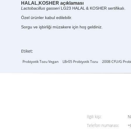
HALAL,KOSHER açıklaması
Lactobacillus gasseri
LG23 HALAL & KOSHER sertifikalı.
Özel ürünler kabul edilebilir.
Sorgu ve işbirliği müzakere için hoş geldiniz.
Etiket:
Probiyotik Tozu Vegan
LBr05 Probiyotik Tozu
200B CFU/g Probi
İlgili kişi:
N
Telefon numarası:
+