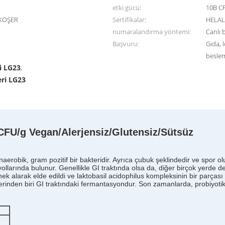
etki gücü:
10B CF
/KOŞER
Sertifikalar:
HELAL
numaralandırma yöntemi:
Canlı b
Başvuru:
Gıda, İ
besle
i LG23
,
eri LG23
CFU/g Vegan/Alerjensiz/Glutensiz/Sütsüz
 anaerobik, gram pozitif bir bakteridir. Ayrıca çubuk şeklindedir ve spo
llarında bulunur. Genellikle GI traktında olsa da, diğer birçok yerde de
nek alarak elde edildi ve laktobasil acidophilus kompleksinin bir parças
erinden biri GI traktındaki fermantasyondur. Son zamanlarda, probiyotik o