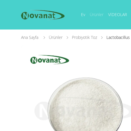
Ev
Ürünler
VİDEOLAR
Ana Sayfa
Ürünler
Probiyotik Toz
Lactobacillus