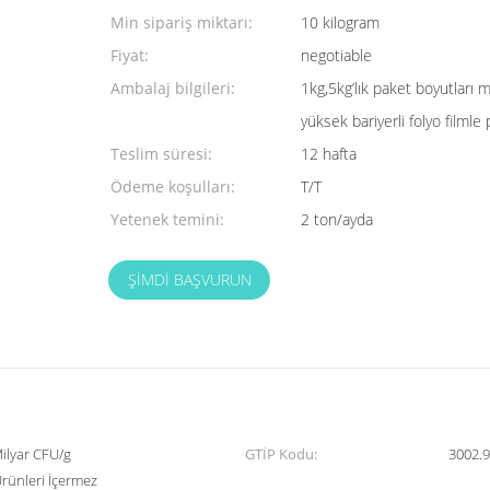
Min sipariş miktarı:
10 kilogram
Fiyat:
negotiable
Ambalaj bilgileri:
1kg,5kg’lık paket boyutları m
yüksek bariyerli folyo filmle 
Teslim süresi:
12 hafta
Ödeme koşulları:
T/T
Yetenek temini:
2 ton/ayda
ŞIMDI BAŞVURUN
Milyar CFU/g
GTİP Kodu:
3002.
Ürünleri İçermez