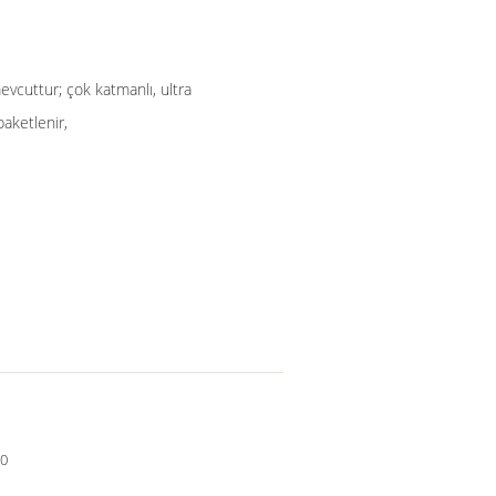
evcuttur; çok katmanlı, ultra
paketlenir,
90