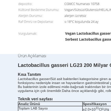
depozito:
CGMCC Numarası 10758
Kültürel Beslenme Durumu:
Vegan/Sütsüz/Glutensiz/HELAL
Alerjen Durumu:
alerjen ücretsiz
Raf Ömrü ve Depolama:
≤-18°C koşulunda 24 ay
Vegan Lactobacillus gasser
Vurgulamak:
Serbest Lactobacillus gass
Ürün Açıklaması
Lactobacillus gasseri LG23 200 Milyar 
Kısa Tanıtım
Lactobacillus gasseri
Süt asit bakterileri kategorisine giren
fonksiyonu nedeniyle insan ve hayvanların gastrointestinal yo
Bu bakterinin izole edilmesi mide-bağırsak traktından bir ör
uygulama için çok önemlidir.Daha önce açıklandığı gibi, roll
Teknik veri sayfası
Analiz Ürünü
Spesifikasyon
Toplam LAB Sayısı
11
≥2.0×10
CFU/g