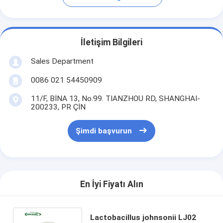
İletişim Bilgileri
Sales Department
0086 021 54450909
11/F, BİNA 13, No.99. TIANZHOU RD, SHANGHAI-
200233, PR ÇİN
Şimdi başvurun
En İyi Fiyatı Alın
Lactobacillus johnsonii LJ02