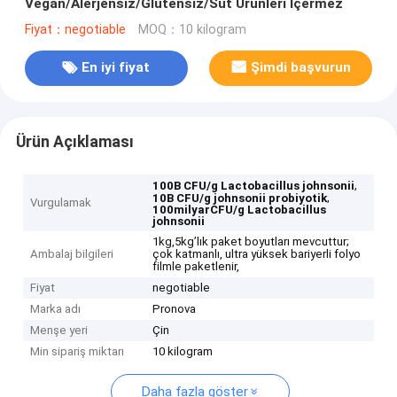
Vegan/Alerjensiz/Glütensiz/Süt Ürünleri İçermez
Fiyat：negotiable
MOQ：10 kilogram
En iyi fiyat
Şimdi başvurun
Ürün Açıklaması
,
100B CFU/g Lactobacillus johnsonii
,
10B CFU/g johnsonii probiyotik
Vurgulamak
100milyarCFU/g Lactobacillus
johnsonii
1kg,5kg’lık paket boyutları mevcuttur;
Ambalaj bilgileri
çok katmanlı, ultra yüksek bariyerli folyo
filmle paketlenir,
Fiyat
negotiable
Marka adı
Pronova
Menşe yeri
Çin
Min sipariş miktarı
10 kilogram
Daha fazla göster