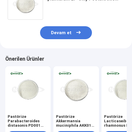
Powder Vegan/Alerjen
Serbest/Gluten Serbest/Süt
Serbest
Devam et
Önerilen Ürünler
Pastörize
Pastörize
Pastörize
Parabacteroides
Akkermansia
Lacticaseibaci
distasonis PD001
muciniphila AKK016
rhamnosus LR
Postbiyotik Tozu
Postbiyotik Tozu
Postbiyotik T