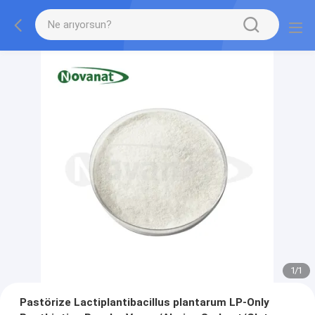
1
/
1
Pastörize Lactiplantibacillus plantarum LP-Only