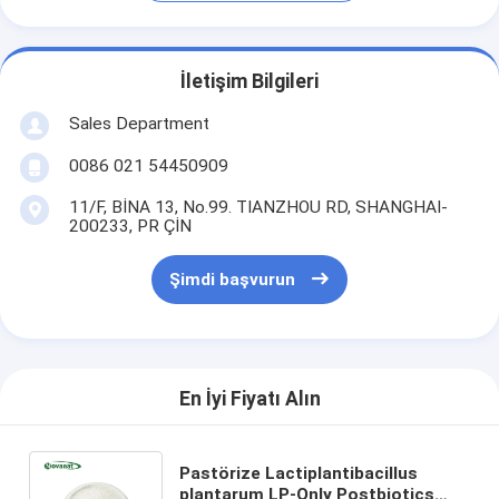
İletişim Bilgileri
Sales Department
0086 021 54450909
11/F, BİNA 13, No.99. TIANZHOU RD, SHANGHAI-
200233, PR ÇİN
Şimdi başvurun
En İyi Fiyatı Alın
Pastörize Lactiplantibacillus
plantarum LP-Only Postbiotics