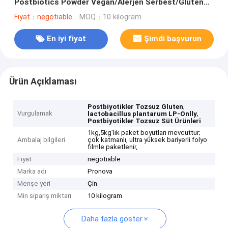
Postbiotics Powder Vegan/Alerjen Serbest/Gluten
Serbest/Süt Serbest
Fiyat：negotiable
MOQ：10 kilogram
En iyi fiyat
Şimdi başvurun
Ürün Açıklaması
,
Postbiyotikler Tozsuz Gluten
Vurgulamak
,
lactobacillus plantarum LP-Onlly
Postbiyotikler Tozsuz Süt Ürünleri
1kg,5kg’lık paket boyutları mevcuttur;
Ambalaj bilgileri
çok katmanlı, ultra yüksek bariyerli folyo
filmle paketlenir,
Fiyat
negotiable
Marka adı
Pronova
Menşe yeri
Çin
Min sipariş miktarı
10 kilogram
Daha fazla göster